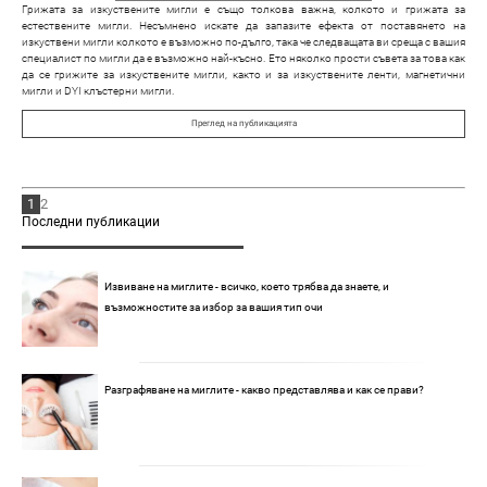
Грижата за изкуствените мигли е също толкова важна, колкото и грижата за
естествените мигли. Несъмнено искате да запазите ефекта от поставянето на
изкуствени мигли колкото е възможно по-дълго, така че следващата ви среща с вашия
специалист по мигли да е възможно най-късно. Ето няколко прости съвета за това как
да се грижите за изкуствените мигли, както и за изкуствените ленти, магнетични
мигли и DYI клъстерни мигли.
Преглед на публикацията
1
2
Последни публикации
Извиване на миглите - всичко, което трябва да знаете, и
възможностите за избор за вашия тип очи
Разграфяване на миглите - какво представлява и как се прави?