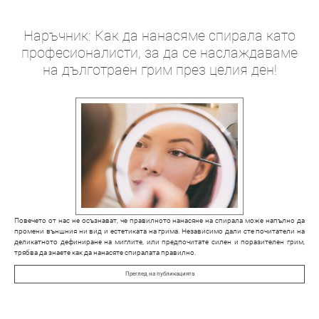
Наръчник: Как да нанасяме спирала като
професионалисти, за да се наслаждаваме
на дълготраен грим през целия ден!
Повечето от нас не осъзнават, че правилното нанасяне на спирала може напълно да
промени външния ни вид и естетиката на грима. Независимо дали сте почитатели на
деликатното дефиниране на миглите, или предпочитате силен и поразителен грим,
трябва да знаете как да нанасяте спиралата правилно.
Преглед на публикацията