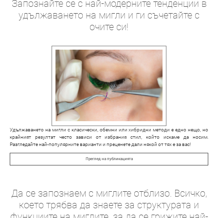
Запознайте се с най-модерните тенденции в
удължаването на мигли и ги съчетайте с
очите си!
Удължаването на мигли с класически, обемни или хибридни методи е едно нещо, но
крайният резултат често зависи от избрания стил, който искаме да носим.
Разгледайте най-популярните варианти и преценете дали някой от тях е за вас!
Преглед на публикацията
Да се запознаем с миглите отблизо. Всичко,
което трябва да знаете за структурата и
функциите на миглите, за да се грижите най-