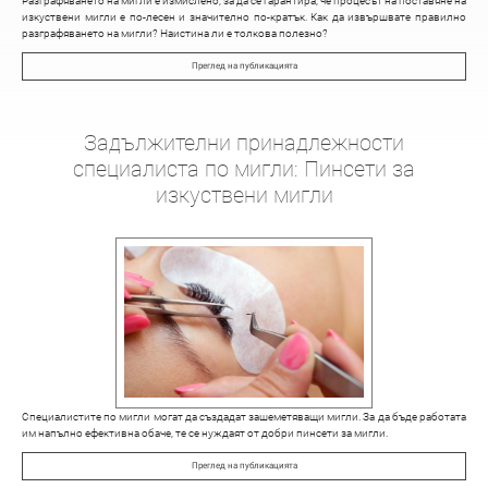
Разграфяването на мигли е измислено, за да се гарантира, че процесът на поставяне на
изкуствени мигли е по-лесен и значително по-кратък. Как да извършвате правилно
разграфяването на мигли? Наистина ли е толкова полезно?
Преглед на публикацията
Задължителни принадлежности
специалиста по мигли: Пинсети за
изкуствени мигли
Специалистите по мигли могат да създадат зашеметяващи мигли. За да бъде работата
им напълно ефективна обаче, те се нуждаят от добри пинсети за мигли.
Преглед на публикацията