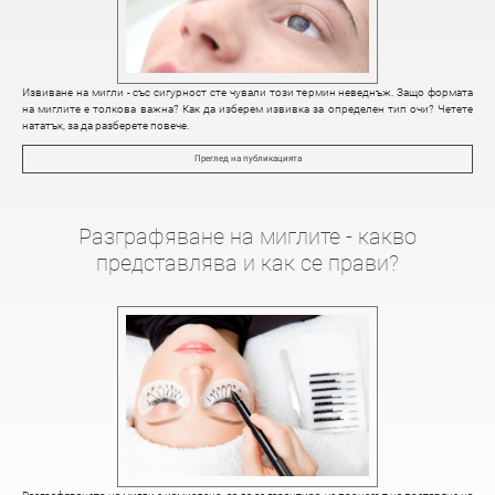
Извиване на мигли - със сигурност сте чували този термин неведнъж. Защо формата
на миглите е толкова важна? Как да изберем извивка за определен тип очи? Четете
нататък, за да разберете повече.
Преглед на публикацията
Разграфяване на миглите - какво
представлява и как се прави?