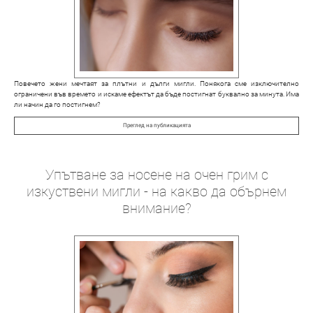
Повечето жени мечтаят за плътни и дълги мигли. Понякога сме изключително
ограничени във времето и искаме ефектът да бъде постигнат буквално за минута. Има
ли начин да го постигнем?
Преглед на публикацията
Упътване за носене на очен грим с
изкуствени мигли - на какво да обърнем
внимание?