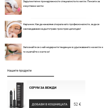
Задължителни принадлежности специалиста по мигли: Пинсети за
изкуствени мигли
Наръчник: Как да нанасяме спирала като професионалисти, за да се
наслаждаваме на дълготраен грим през целия ден!
Запознайте се с най-модерните тенденции в удължаването на мигли и
ги съчетайте с очите си!
Нашите продукти
СЕРУМ ЗА ВЕЖДИ
52 €
ДОБАВИ В КОШНИЦАТА