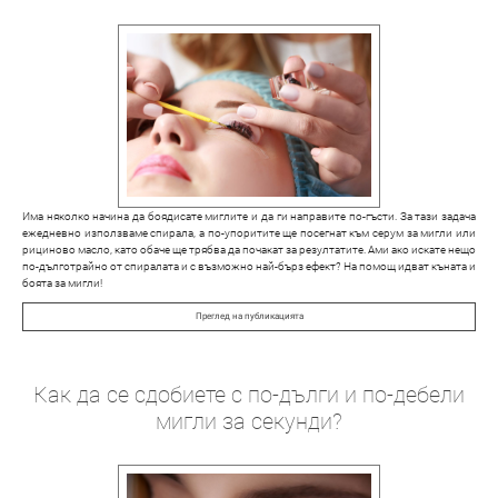
Има няколко начина да боядисате миглите и да ги направите по-гъсти. За тази задача
ежедневно използваме спирала, а по-упоритите ще посегнат към серум за мигли или
рициново масло, като обаче ще трябва да почакат за резултатите. Ами ако искате нещо
по-дълготрайно от спиралата и с възможно най-бърз ефект? На помощ идват къната и
боята за мигли!
Преглед на публикацията
Как да се сдобиете с по-дълги и по-дебели
мигли за секунди?