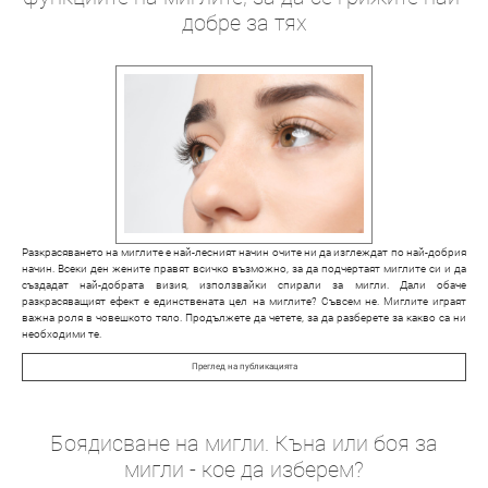
добре за тях
Разкрасяването на миглите е най-лесният начин очите ни да изглеждат по най-добрия
начин. Всеки ден жените правят всичко възможно, за да подчертаят миглите си и да
създадат най-добрата визия, използвайки спирали за мигли. Дали обаче
разкрасяващият ефект е единствената цел на миглите? Съвсем не. Миглите играят
важна роля в човешкото тяло. Продължете да четете, за да разберете за какво са ни
необходими те.
Преглед на публикацията
Боядисване на мигли. Къна или боя за
мигли - кое да изберем?