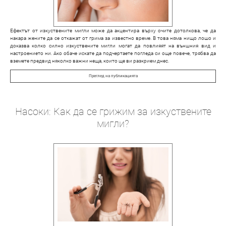
Ефектът от изкуствените мигли може да акцентира върху очите дотолкова, че да
накара жените да се откажат от грима за известно време. В това няма нищо лошо и
доказва колко силно изкуствените мигли могат да повлияят на външния вид и
настроението ни. Ако обаче искате да подчертаете погледа си още повече, трябва да
вземете предвид няколко важни неща, които ще ви разкрием днес.
Преглед на публикацията
Насоки: Как да се грижим за изкуствените
мигли?