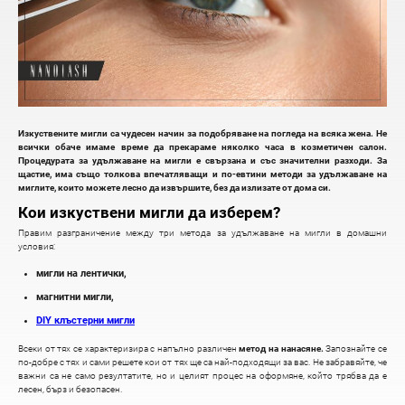
Изкуствените мигли са чудесен начин за подобряване на погледа на всяка жена. Не
всички обаче имаме време да прекараме няколко часа в козметичен салон.
Процедурата за удължаване на мигли е свързана и със значителни разходи. За
щастие, има също толкова впечатляващи и по-евтини методи за удължаване на
миглите, които можете лесно да извършите, без да излизате от дома си.
Кои изкуствени мигли да изберем?
Правим разграничение между три метода за удължаване на мигли в домашни
условия:
мигли на лентички,
магнитни мигли,
DIY клъстерни мигли
Всеки от тях се характеризира с напълно различен
метод на нанасяне.
Запознайте се
по-добре с тях и сами решете кои от тях ще са най-подходящи за вас. Не забравяйте, че
важни са не само резултатите, но и целият процес на оформяне, който трябва да е
лесен, бърз и безопасен.