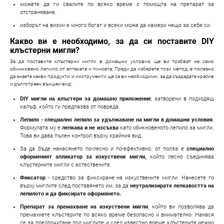
можете да ги свалите по всяко време с помощта на препарат за
отстраняване,
изборът на визии е много богат и всеки може да намери нещо за себе си.
Какво ви е необходимо, за да си поставите DIY
клъстерни мигли?
За да поставите клъстерни мигли в домашни условия, ще ви трябват не само
обикновено лепило от аптеката и пинсета. Преди да изберете този метод, е полезно
да знаете какви продукти и инструменти ще са ви необходими, за да създадете красив
и дълготраен външен вид:
DIY мигли на клъстери за домашно приложение
, затворени в подходящ
калъф, който ги предпазва от повреда.
Лепило - специално лепило за удължаване на мигли в домашни условия
.
Формулата му е
лепкава и не изсъхва
като обикновеното лепило за мигли.
Това ви дава пълен контрол върху крайния вид.
За да бъде нанасянето по-лесно и по-ефективно, от полза е
специално
оформеният апликатор за изкуствени мигли,
който лесно съединява
клъстерните мигли с естествените.
Фиксатор
- средство за фиксиране на изкуствените мигли. Нанесете го
върху миглите след поставянето им, за да
неутрализирате лепкавостта на
лепилото и да фиксирате оформянето.
Препарат за премахване на изкуствени мигли
, който ви позволява да
премахнете клъстерите по всяко време безопасно и внимателно. Нанася
се за предпочитане под миглите и след известно време клъстерите нежно