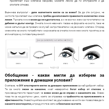
прилепнат към клепача накриво, можете лесно да ги отстраните и да
опитате отново.
Възниква въпросът -
дали магнитните мигли са за всеки?
За да сте сигурни, че
миглите прилепват към клепача,
трябва да използвате правилното количество очна
линия
. Тънката линия
може да не е достатъчна
, а и не всички жени са почитателки на
дебелия и дълъг контур
. Очната линия невинаги пасва на формата на окото, така че
може напълно да се провали в случай на притежателки на увиснали клепачи. Според
мненията на много потребители миризмата на очната линия не е много приятна, а на
апликатора му липсва прецизност.
Обобщение - какви мигли да изберем за
приложение в домашни условия?
Смятаме, че
DIY клъстерните мигли за домашно приложение
са най-добрият избор.
Те са много
лесни за нанасяне
, имат невероятно
богат избор от стилове
, а
производителите гарантират, че
всеки може да се справи с нанасянето им.
Освен
това те са на достъпни цени, което се отразява на
трайността на приложението и
ефективността.
Инвестицията в комплект за удължаване на мигли ви позволява да ги
нанасяте многократно,
а продуктите в него са
безопасни за очите.