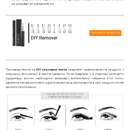
се смъкват от клепачите ни.
ПОКАЖЕТЕ ПРОДУКТА
DIY Remover
Производителите на
DIY клъстерни мигли
предлагат гореспоменатите продукти и
специални апликатори в своите магазини. Те се предлагат и в стартови комплекти,
съдържащи всички необходими аксесоари, включително избрания стил мигли.
Цената на такива комплекти е доста атрактивна, а включените в него продукти стигат
за много приложения.