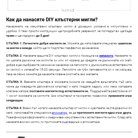
Как да нанасяте DIY клъстерни мигли?
Нанасянето на изкуствени клъстери мигли в домашни условия е интуитивно и
удобно. С тези прости инструкции ще придобиете увереност, че погледът ви ще бъде
траен
и ще издържи
до 5 дни!
СТЪПКА 1: Почистете добре миглите си.
Можете да използвате специален
шампоан
за мигли и вежди
, който ще ги подготви перфектно за нанасяне.
СТЪПКА 2:
Нанесете вашите DIY клъстери мигли с помощта на
лепилото
. Нанесете го
по цялата дължина на миглите си или от корена до средата на дължината им (най-
добре е да съобразите начина на нанасяне на лепилото с дължината на естествените
си мигли) и изчакайте 15-20 секунди. Лепилото не губи лепкавостта си и не изсъхва,
така че лесно можете да нанасяте повече снопчета, ако желаете.
СТЪПКА 3:
Вземете клъстера в основата (никога не хващайте връхчетата, тъй като
може да повредите деликатния клъстер) и като гледате надолу или леко изпъвате
клепача нагоре,
поставете миглите под естествените си.
Поддържайте разстояние от
1 мм от основата на миглите. Ако клъстерът е прикрепен правилно,
преминете към
следващия.
СТЪПКА 4:
Всеки път, когато нанасяте клъстер от мигли и чувствате, че сте доволни от
него, използвайте специалния
апликатор
, за да
притиснете миглите една към друга.
Това фиксира оформянето и съединява изкуствените и естествените мигли. След като
нанесете всички мигли, ги притиснете още веднъж с апликатора.