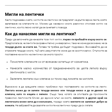
Мигли на лентички
Както подсказва името, миглите на лентички се предлагат на дълга черна лента, която
залепваме на клепачите си. Можем да намерим много различни стилове мигли на
лентички, които лесно могат да се съчетаят с повода.
Как да нанасяме мигли на лентички?
Преди да започнете да нанасяте този тип мигли,
първо ги пробвайте върху окото си
.
Предполага се, че лентите са сравнително универсални, така че може да се окаже, че са
твърде дълги за очите ви.
Тогава те трябва да бъдат подрязани. Внимавайте да не
отрежете твърде много, тъй като резултатите може да не са оптимални. Стъпките за
поставяне на мигли на лентички са много прости:
Почистете клепачите си от всякакви остатъци от козметика.
Нанесете малко количество от предназначеното за целта лепило върху
лентичката с мигли.
Залепете лентата към клепача си точно над линията на миглите.
Възможно е да срещнете някои проблеми при поставянето на миглите на ленти.
Лентата може да се залепи твърде високо или твърде ниско и да се движи по
клепача, като го изцапа с лепило
. Също така, когато се опитвате да приложите
правилно лентичките близо до единия ъгъл на окото,
лепилото в другия край на
лентичката може вече да е изсъхнало,
поради което
миглите не залепват добре за
кожата.
Не забравяйте да сваляте миглите на лентички преди да си лягате.