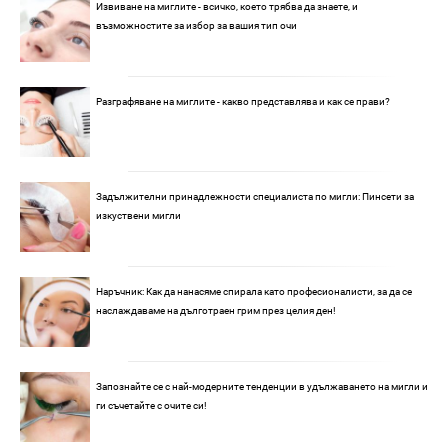
Извиване на миглите - всичко, което трябва да знаете, и
възможностите за избор за вашия тип очи
Разграфяване на миглите - какво представлява и как се прави?
Задължителни принадлежности специалиста по мигли: Пинсети за
изкуствени мигли
Наръчник: Как да нанасяме спирала като професионалисти, за да се
наслаждаваме на дълготраен грим през целия ден!
Запознайте се с най-модерните тенденции в удължаването на мигли и
ги съчетайте с очите си!