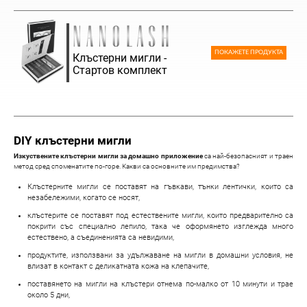
ПОКАЖЕТЕ ПРОДУКТА
Клъстерни мигли -
Стартов комплект
DIY клъстерни мигли
Изкуствените клъстерни мигли за домашно приложение
са най-безопасният и траен
метод сред споменатите по-горе. Какви са основните им предимства?
Клъстерните мигли се поставят на гъвкави, тънки лентички, които са
незабележими, когато се носят,
клъстерите се поставят под естествените мигли, които предварително са
покрити със специално лепило, така че оформянето изглежда много
естествено, а съединенията са невидими,
продуктите, използвани за удължаване на мигли в домашни условия, не
влизат в контакт с деликатната кожа на клепачите,
поставянето на мигли на клъстери отнема по-малко от 10 минути и трае
около 5 дни,