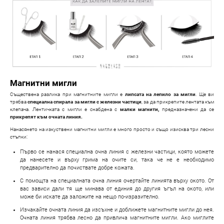
Магнитни мигли
Съществена разлика при магнитните мигли е
липсата на лепило за мигли
. Ще ви
трябва
специална спирала за мигли с железни частици
, за да прикрепите лентата към
клепача. Лентичката с мигли е снабдена с
малки магнити,
предназначени да се
прикрепят към очната линия.
Нанасянето на изкуствени магнитни мигли е много просто и също изисква три лесни
стъпки:
Първо се нанася специална очна линия с железни частици, която можете
да нанесете и върху грима на очите си, така че не е необходимо
предварително да почиствате добре кожата.
С помощта на специалната очна линия очертайте линията върху окото. От
вас зависи дали тя ще минава от единия до другия ъгъл на окото, или
може би искате да заложите на нещо по-изразително.
Изчакайте очната линия да изсъхне и доближете магнитните мигли до нея.
Очната линия трябва лесно да привлича магнитните мигли. Ако миглите